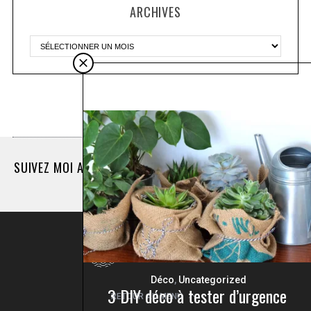
ARCHIVES
Plus d'articles
SUIVEZ MOI AUSSI SUR INSTAGRAM @LASEINOGRAPHE
LA SEINOGRAPHE © 2017
Déco
,
Uncategorized
3 DIY déco à tester d’urgence
RETOUR AU MENU