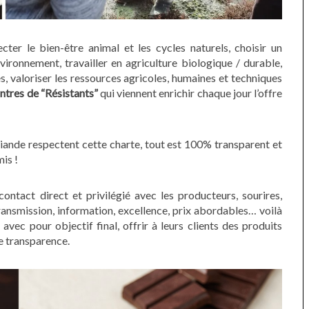
cter le bien-être animal et les cycles naturels, c
hoisir un
vironnement, t
ravailler en agriculture biologique / durable,
s, v
aloriser les ressources agricoles, humaines et techniques
ntres de “Résistants”
qui viennent enrichir chaque jour l’offre
 viande respectent cette charte, tout est 100% transparent et
mis !
ontact direct et privilégié avec les producteurs, sourires,
transmission, information, excellence, prix abordables… voilà
e avec pour o
bjectif final, offrir à
leurs clients des produits
e transparence.