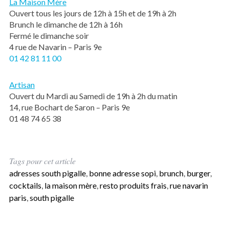
La Maison Mère
Ouvert tous les jours de 12h à 15h et de 19h à 2h
Brunch le dimanche de 12h à 16h
Fermé le dimanche soir
4 rue de Navarin – Paris 9e
01 42 81 11 00
Artisan
Ouvert du Mardi au Samedi de 19h à 2h du matin
14, rue Bochart de Saron – Paris 9e
01 48 74 65 38
Tags pour cet article
adresses south pigalle
,
bonne adresse sopi
,
brunch
,
burger
,
cocktails
,
la maison mère
,
resto produits frais
,
rue navarin
paris
,
south pigalle