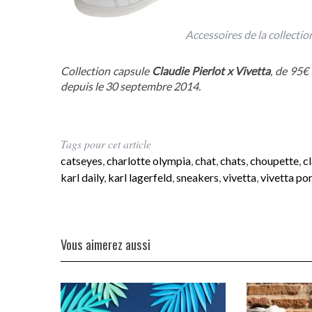
Accessoires de la collectio
Collection capsule
Claudie Pierlot x Vivetta
, de 95€
depuis le 30 septembre 2014.
Tags pour cet article
catseyes
,
charlotte olympia
,
chat
,
chats
,
choupette
,
c
karl daily
,
karl lagerfeld
,
sneakers
,
vivetta
,
vivetta pon
Vous aimerez aussi