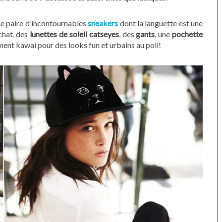
une paire d’incontournables
sneakers
dont la languette est une
chat, des
lunettes
de soleil catseyes
, des
gants
, une
pochette
ment kawai pour des looks fun et urbains au poil!