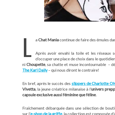
L
a
Chat Mania
continue de faire des émules dan
Après avoir envahi la toile et les réseaux so
d’occuper une place de choix dans le quotidien 
ni
Choupette
, sa chatte et muse incontournable – dé
The Karl Daily
– qui nous diront le contraire!
En bref, après le succès des
slippers de Charlotte O
Vivetta
, la jeune créatrice milanaise à l’
univers prepp
capsule exclusive aussi féminine que féline
.
Fraîchement débarquée dans une sélection de bout
sur l’
e-shop de la griffe
, la collection est composée d’