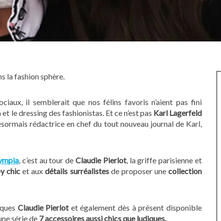
s la fashion sphère.
ciaux, il semblerait que nos félins favoris n’aient pas fini
et le dressing des fashionistas. Et ce n’est pas
Karl Lagerfeld
sormais rédactrice en chef du tout nouveau journal de Karl,
lympia
, c’est au tour de
Claudie Pierlot
, la griffe parisienne et
y chic
et aux
détails surréalistes
de proposer une
collection
iques
Claudie Pierlot
et également dès à présent disponible
une série de
7 accessoires aussi chics que ludiques.