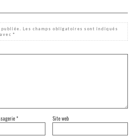
 publiée.
Les champs obligatoires sont indiqués
avec
*
ssagerie
*
Site web