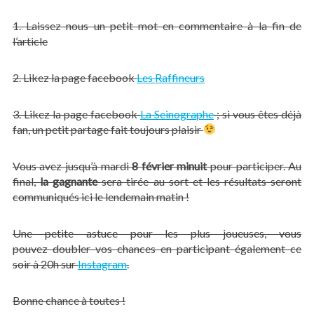
1. Laissez nous un petit mot en commentaire à la fin de
l’article
2. Likez la page facebook
Les Raffineurs
3. Likez la page facebook
La Seinographe
; si vous êtes déjà
fan, un petit partage fait toujours plaisir
Vous avez jusqu’à mardi
8 février minuit
pour participer. Au
final,
la gagnante
sera tirée au sort et les résultats seront
communiqués ici le lendemain matin !
Une petite astuce pour les plus joueuses, vous
pouvez doubler vos chances en participant également ce
soir à 20h sur
Instagram
.
Bonne chance à toutes !