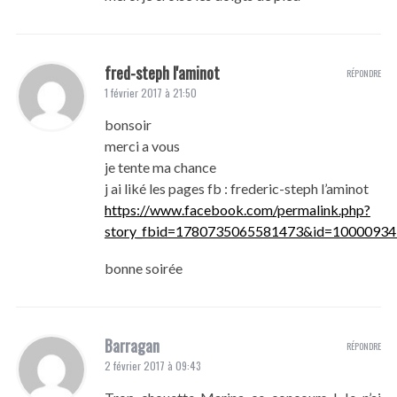
fred-steph l'aminot
RÉPONDRE
1 février 2017 à 21:50
bonsoir
merci a vous
je tente ma chance
j ai liké les pages fb : frederic-steph l’aminot
https://www.facebook.com/permalink.php?
story_fbid=1780735065581473&id=10000934
bonne soirée
Barragan
RÉPONDRE
2 février 2017 à 09:43