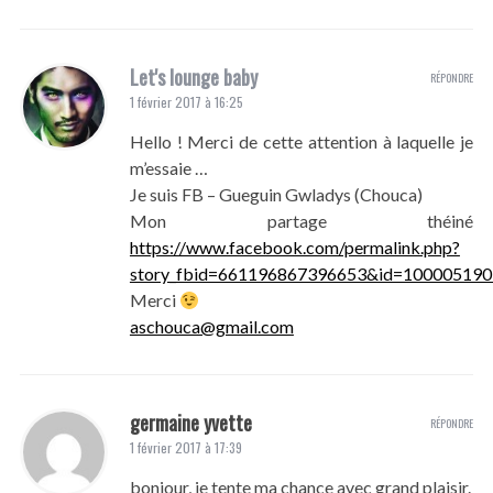
Let's lounge baby
RÉPONDRE
1 février 2017 à 16:25
Hello ! Merci de cette attention à laquelle je
m’essaie …
Je suis FB – Gueguin Gwladys (Chouca)
Mon partage théiné
https://www.facebook.com/permalink.php?
story_fbid=661196867396653&id=100005190
Merci
aschouca@gmail.com
germaine yvette
RÉPONDRE
1 février 2017 à 17:39
bonjour, je tente ma chance avec grand plaisir.