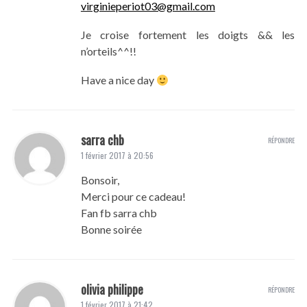
virginieperiot03@gmail.com
Je croise fortement les doigts && les
n’orteils^^!!
Have a nice day
sarra chb
RÉPONDRE
1 février 2017 à 20:56
Bonsoir,
Merci pour ce cadeau!
Fan fb sarra chb
Bonne soirée
olivia philippe
RÉPONDRE
1 février 2017 à 21:42