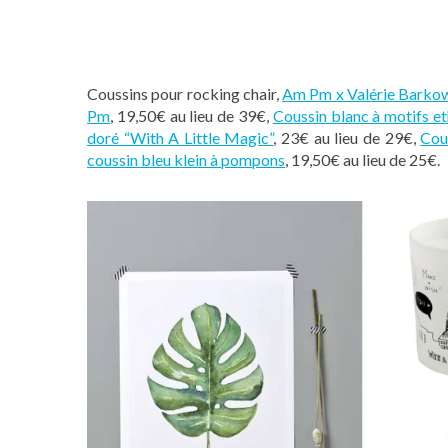
Coussins pour rocking chair,
Am Pm x Valérie Barko
Pm
, 19,50€ au lieu de 39€,
Coussin blanc à motifs e
doré “With A Little Magic”
, 23€ au lieu de 29€,
Cou
coussin bleu klein à pompons
, 19,50€ au lieu de 25€.