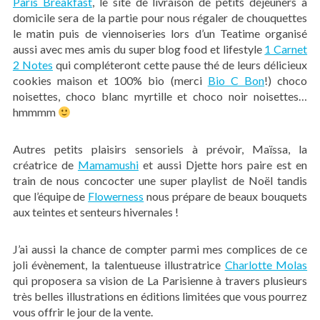
Paris Breakfast
, le site de livraison de petits déjeuners à
domicile sera de la partie pour nous régaler de chouquettes
le matin puis de viennoiseries lors d’un Teatime organisé
aussi avec mes amis du super blog food et lifestyle
1 Carnet
2 Notes
qui compléteront cette pause thé de leurs délicieux
cookies maison et 100% bio (merci
Bio C Bon
!) choco
noisettes, choco blanc myrtille et choco noir noisettes…
hmmmm
Autres petits plaisirs sensoriels à prévoir, Maïssa, la
créatrice de
Mamamushi
et aussi Djette hors paire est en
train de nous concocter une super playlist de Noël tandis
que l’équipe de
Flowerness
nous prépare de beaux bouquets
aux teintes et senteurs hivernales !
J’ai aussi la chance de compter parmi mes complices de ce
joli évènement, la talentueuse illustratrice
Charlotte Molas
qui proposera sa vision de La Parisienne à travers plusieurs
très belles illustrations en éditions limitées que vous pourrez
vous offrir le jour de la vente.