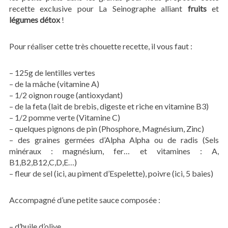
recette exclusive pour La Seinographe alliant
fruits
et
légumes
détox
!
Pour réaliser cette très chouette recette, il vous faut :
– 125g de lentilles vertes
– de la mâche (vitamine A)
– 1/2 oignon rouge (antioxydant)
– de la feta (lait de brebis, digeste et riche en vitamine B3)
– 1/2 pomme verte (Vitamine C)
– quelques pignons de pin (Phosphore, Magnésium, Zinc)
– des graines germées d’Alpha Alpha ou de radis (Sels
minéraux : magnésium, fer… et vitamines : A,
B1,B2,B12,C,D,E…)
– fleur de sel (ici, au piment d’Espelette), poivre (ici, 5 baies)
Accompagné d’une petite sauce composée :
– d’huile d’olive