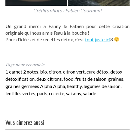
Crédits photos Fabien Courmont
Un grand merci à Fanny & Fabien pour cette création
originale qui nous a mis l’eau à la bouche !
Pour d’idées et de recettes détox, c’est
tout juste ici
8
Tags pour cet article
1 carnet 2 notes
,
bio
,
citron
,
citron vert
,
cure détox
,
detox
,
detoxification
,
deux citrons
,
food
,
fruits de saison
,
graines
,
graines germées Alpha Alpha
,
healthy
,
légumes de saison
,
lentilles vertes
,
paris
,
recette
,
saisons
,
salade
Vous aimerez aussi