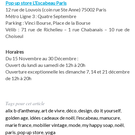
Pop up store L’Escabeau Paris
12 rue de Louvois (coin rue Ste Anne) 75002 Paris
Métro Ligne 3 : Quatre Septembre
Parking : Vinci Bourse, Place de la Bourse
Vélib : 71 rue de Richelieu – 1 rue Chabanais – 10 rue de
Choiseul
Horaires
Du 15 Novembre au 30 Décembre :
Ouvert du lundi au samedi de 12h à 20h
Ouverture exceptionnelle les dimanche 7, 14 et 21 décembre
de 12h à 20h
Tags pour cet article
alix b d'anthenay
,
art de vivre
,
déco
,
design
,
do it yourself
,
golden age
,
idées cadeaux de noël
,
l'escabeau
,
manucure
,
marie france
,
mobilier vintage
,
mode
,
my happy soap
,
noël
,
paris
,
pop up store
,
yoga